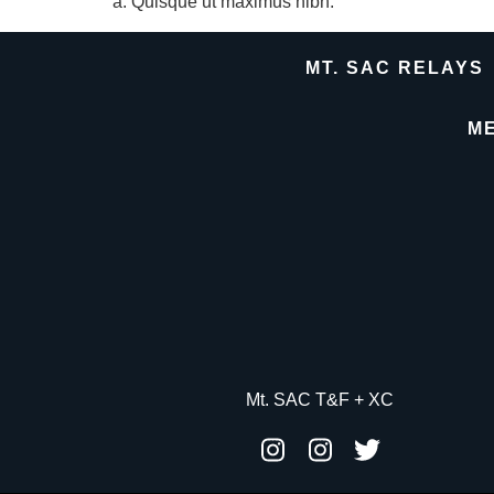
a. Quisque ut maximus nibh.
MT. SAC RELAYS
M
Mt. SAC T&F + XC